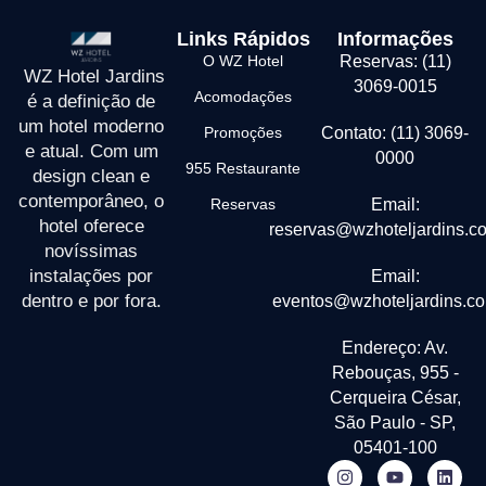
Links Rápidos
Informações
O WZ Hotel
Reservas: (11)
WZ Hotel Jardins
3069-0015
Acomodações
é a definição de
um hotel moderno
Promoções
Contato: (11) 3069-
e atual. Com um
0000
955 Restaurante
design clean e
contemporâneo, o
Reservas
Email:
hotel oferece
reservas@wzhoteljardins.c
novíssimas
instalações por
Email:
dentro e por fora.
eventos@wzhoteljardins.co
Endereço: Av.
Rebouças, 955 -
Cerqueira César,
São Paulo - SP,
05401-100