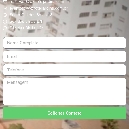
reservas@wzhoteljardins.com.br
eventos@wzhoteljardins.com.br
Seg a Qui das 8h às 18h
Sex das 8h às 17h
Sáb das 8h às 12h
Solicitar Contato