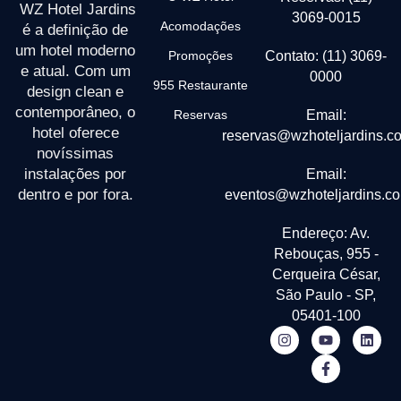
WZ Hotel Jardins
3069-0015
Acomodações
é a definição de
um hotel moderno
Promoções
Contato: (11) 3069-
e atual. Com um
0000
955 Restaurante
design clean e
contemporâneo, o
Reservas
Email:
hotel oferece
reservas@wzhoteljardins.c
novíssimas
instalações por
Email:
dentro e por fora.
eventos@wzhoteljardins.co
Endereço: Av.
Rebouças, 955 -
Cerqueira César,
São Paulo - SP,
05401-100