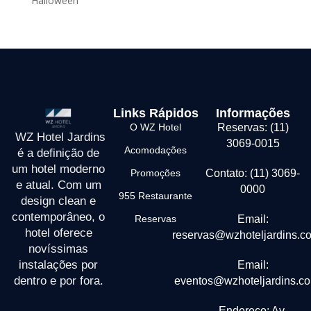
Halloween
Links Rápidos
Informações
O WZ Hotel
Reservas: (11)
WZ Hotel Jardins
3069-0015
Acomodações
é a definição de
um hotel moderno
Promoções
Contato: (11) 3069-
e atual. Com um
0000
955 Restaurante
design clean e
contemporâneo, o
Reservas
Email:
hotel oferece
reservas@wzhoteljardins.c
novíssimas
instalações por
Email:
dentro e por fora.
eventos@wzhoteljardins.co
Endereço: Av.