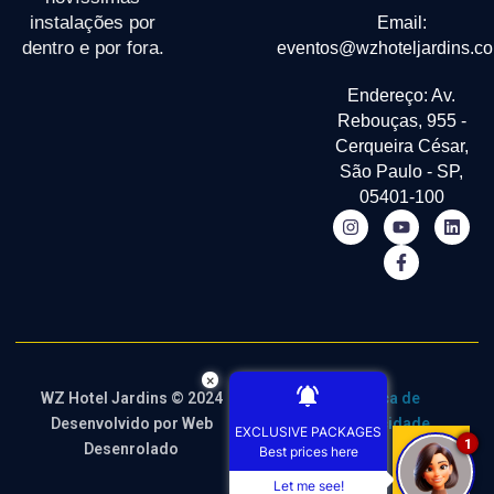
instalações por
Email:
dentro e por fora.
eventos@wzhoteljardins.co
Endereço: Av.
Rebouças, 955 -
Cerqueira César,
São Paulo - SP,
05401-100
×
WZ Hotel Jardins © 2024
Termos de
Política de
Desenvolvido por
Web
Uso
Privacidade
EXCLUSIVE PACKAGES
1
Desenrolado
Best prices here
Let me see!