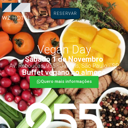
RESERVAR
Vegan Day
Sábado 1 de Novembro
Av. Rebouças, 955 - Jardins, São Paulo - SP
Buffet vegano no almoço
Quero mais informações