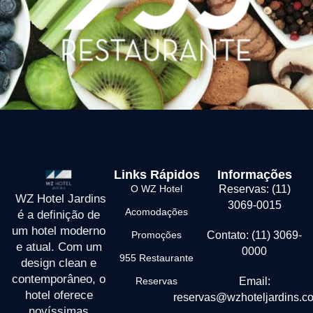
Links Rápidos
Informações
O WZ Hotel
Reservas: (11)
WZ Hotel Jardins
3069-0015
Acomodações
é a definição de
um hotel moderno
Promoções
Contato: (11) 3069-
e atual. Com um
0000
955 Restaurante
design clean e
contemporâneo, o
Reservas
Email:
hotel oferece
reservas@wzhoteljardins.c
novíssimas