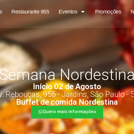
s
Restaurante 955
Eventos
Promoções
N
Semana Nordestin
Início 02 de Agosto
v. Rebouças, 955 - Jardins, São Paulo - 
Buffet de comida Nordestina
Quero mais informações