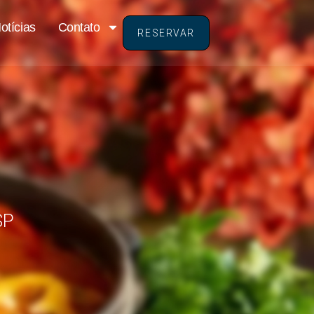
otícias
Contato
RESERVAR
a
SP