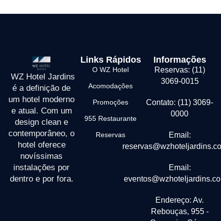
Links Rápidos
Informações
O WZ Hotel
Reservas: (11)
WZ Hotel Jardins
3069-0015
Acomodações
é a definição de
um hotel moderno
Promoções
Contato: (11) 3069-
e atual. Com um
0000
955 Restaurante
design clean e
contemporâneo, o
Reservas
Email:
hotel oferece
reservas@wzhoteljardins.c
novíssimas
instalações por
Email:
dentro e por fora.
eventos@wzhoteljardins.co
Endereço: Av.
Rebouças, 955 -