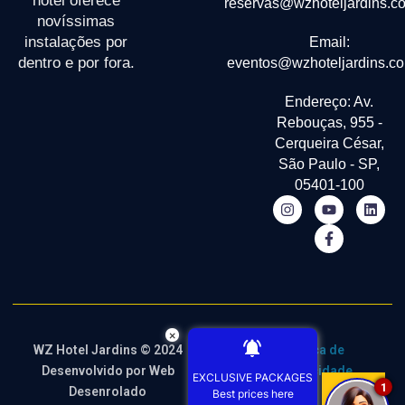
hotel oferece
reservas@wzhoteljardins.c
novíssimas
instalações por
Email:
dentro e por fora.
eventos@wzhoteljardins.co
Endereço: Av.
Rebouças, 955 -
Cerqueira César,
São Paulo - SP,
05401-100
×
WZ Hotel Jardins © 2024
Termos de
Política de
Desenvolvido por
Web
Uso
Privacidade
EXCLUSIVE PACKAGES
1
Desenrolado
Best prices here