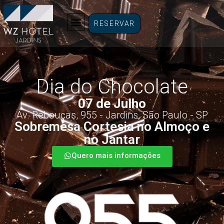
RESERVAR
Dia do Chocolate
07 de Julho
Av. Rebouças, 955 - Jardins, São Paulo - SP
Sobremesa Cortesia no Almoço e
no Jantar
Quero mais informações